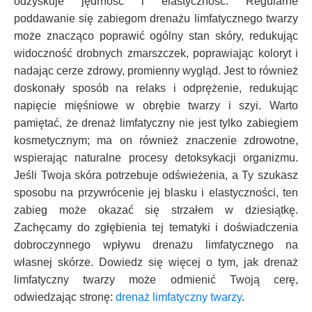
odzyskuje jędrność i elastyczność. Regularne
poddawanie się zabiegom drenażu limfatycznego twarzy
może znacząco poprawić ogólny stan skóry, redukując
widoczność drobnych zmarszczek, poprawiając koloryt i
nadając cerze zdrowy, promienny wygląd. Jest to również
doskonały sposób na relaks i odprężenie, redukując
napięcie mięśniowe w obrębie twarzy i szyi. Warto
pamiętać, że drenaż limfatyczny nie jest tylko zabiegiem
kosmetycznym; ma on również znaczenie zdrowotne,
wspierając naturalne procesy detoksykacji organizmu.
Jeśli Twoja skóra potrzebuje odświeżenia, a Ty szukasz
sposobu na przywrócenie jej blasku i elastyczności, ten
zabieg może okazać się strzałem w dziesiątkę.
Zachęcamy do zgłębienia tej tematyki i doświadczenia
dobroczynnego wpływu drenażu limfatycznego na
własnej skórze. Dowiedz się więcej o tym, jak drenaż
limfatyczny twarzy może odmienić Twoją cerę,
odwiedzając stronę:
drenaż limfatyczny twarzy
.