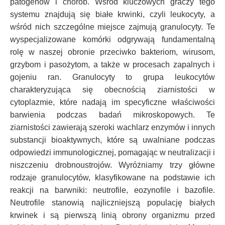
patogenów i chorób. Wśród kluczowych graczy tego
systemu znajdują się białe krwinki, czyli leukocyty, a
wśród nich szczególne miejsce zajmują granulocyty. Te
wyspecjalizowane komórki odgrywają fundamentalną
rolę w naszej obronie przeciwko bakteriom, wirusom,
grzybom i pasożytom, a także w procesach zapalnych i
gojeniu ran. Granulocyty to grupa leukocytów
charakteryzująca się obecnością ziarnistości w
cytoplazmie, które nadają im specyficzne właściwości
barwienia podczas badań mikroskopowych. Te
ziarnistości zawierają szeroki wachlarz enzymów i innych
substancji bioaktywnych, które są uwalniane podczas
odpowiedzi immunologicznej, pomagając w neutralizacji i
niszczeniu drobnoustrojów. Wyróżniamy trzy główne
rodzaje granulocytów, klasyfikowane na podstawie ich
reakcji na barwniki: neutrofile, eozynofile i bazofile.
Neutrofile stanowią najliczniejszą populację białych
krwinek i są pierwszą linią obrony organizmu przed