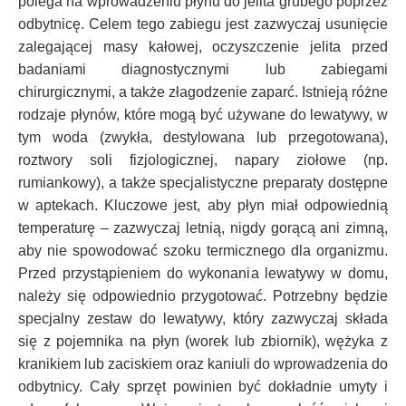
polega na wprowadzeniu płynu do jelita grubego poprzez
odbytnicę. Celem tego zabiegu jest zazwyczaj usunięcie
zalegającej masy kałowej, oczyszczenie jelita przed
badaniami diagnostycznymi lub zabiegami
chirurgicznymi, a także złagodzenie zaparć. Istnieją różne
rodzaje płynów, które mogą być używane do lewatywy, w
tym woda (zwykła, destylowana lub przegotowana),
roztwory soli fizjologicznej, napary ziołowe (np.
rumiankowy), a także specjalistyczne preparaty dostępne
w aptekach. Kluczowe jest, aby płyn miał odpowiednią
temperaturę – zazwyczaj letnią, nigdy gorącą ani zimną,
aby nie spowodować szoku termicznego dla organizmu.
Przed przystąpieniem do wykonania lewatywy w domu,
należy się odpowiednio przygotować. Potrzebny będzie
specjalny zestaw do lewatywy, który zazwyczaj składa
się z pojemnika na płyn (worek lub zbiornik), wężyka z
kranikiem lub zaciskiem oraz kaniuli do wprowadzenia do
odbytnicy. Cały sprzęt powinien być dokładnie umyty i