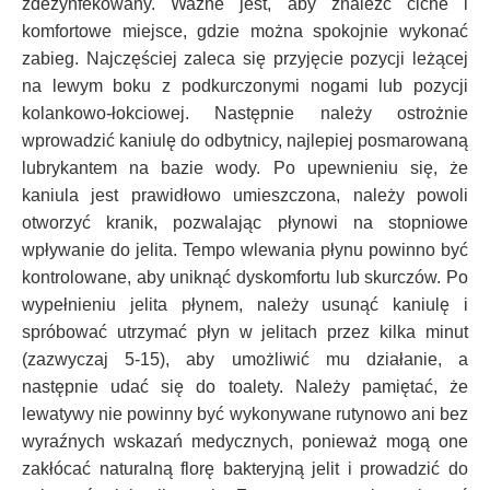
zdezynfekowany. Ważne jest, aby znaleźć ciche i
komfortowe miejsce, gdzie można spokojnie wykonać
zabieg. Najczęściej zaleca się przyjęcie pozycji leżącej
na lewym boku z podkurczonymi nogami lub pozycji
kolankowo-łokciowej. Następnie należy ostrożnie
wprowadzić kaniulę do odbytnicy, najlepiej posmarowaną
lubrykantem na bazie wody. Po upewnieniu się, że
kaniula jest prawidłowo umieszczona, należy powoli
otworzyć kranik, pozwalając płynowi na stopniowe
wpływanie do jelita. Tempo wlewania płynu powinno być
kontrolowane, aby uniknąć dyskomfortu lub skurczów. Po
wypełnieniu jelita płynem, należy usunąć kaniulę i
spróbować utrzymać płyn w jelitach przez kilka minut
(zazwyczaj 5-15), aby umożliwić mu działanie, a
następnie udać się do toalety. Należy pamiętać, że
lewatywy nie powinny być wykonywane rutynowo ani bez
wyraźnych wskazań medycznych, ponieważ mogą one
zakłócać naturalną florę bakteryjną jelit i prowadzić do