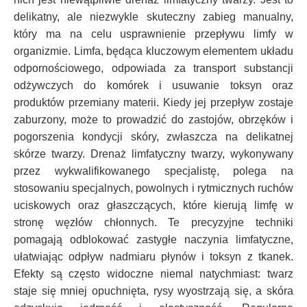
delikatny, ale niezwykle skuteczny zabieg manualny,
który ma na celu usprawnienie przepływu limfy w
organizmie. Limfa, będąca kluczowym elementem układu
odpornościowego, odpowiada za transport substancji
odżywczych do komórek i usuwanie toksyn oraz
produktów przemiany materii. Kiedy jej przepływ zostaje
zaburzony, może to prowadzić do zastojów, obrzęków i
pogorszenia kondycji skóry, zwłaszcza na delikatnej
skórze twarzy. Drenaż limfatyczny twarzy, wykonywany
przez wykwalifikowanego specjalistę, polega na
stosowaniu specjalnych, powolnych i rytmicznych ruchów
uciskowych oraz głaszczących, które kierują limfę w
stronę węzłów chłonnych. Te precyzyjne techniki
pomagają odblokować zastygłe naczynia limfatyczne,
ułatwiając odpływ nadmiaru płynów i toksyn z tkanek.
Efekty są często widoczne niemal natychmiast: twarz
staje się mniej opuchnięta, rysy wyostrzają się, a skóra