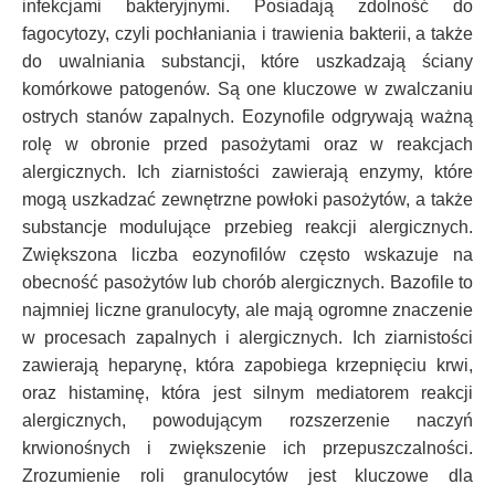
infekcjami bakteryjnymi. Posiadają zdolność do
fagocytozy, czyli pochłaniania i trawienia bakterii, a także
do uwalniania substancji, które uszkadzają ściany
komórkowe patogenów. Są one kluczowe w zwalczaniu
ostrych stanów zapalnych. Eozynofile odgrywają ważną
rolę w obronie przed pasożytami oraz w reakcjach
alergicznych. Ich ziarnistości zawierają enzymy, które
mogą uszkadzać zewnętrzne powłoki pasożytów, a także
substancje modulujące przebieg reakcji alergicznych.
Zwiększona liczba eozynofilów często wskazuje na
obecność pasożytów lub chorób alergicznych. Bazofile to
najmniej liczne granulocyty, ale mają ogromne znaczenie
w procesach zapalnych i alergicznych. Ich ziarnistości
zawierają heparynę, która zapobiega krzepnięciu krwi,
oraz histaminę, która jest silnym mediatorem reakcji
alergicznych, powodującym rozszerzenie naczyń
krwionośnych i zwiększenie ich przepuszczalności.
Zrozumienie roli granulocytów jest kluczowe dla